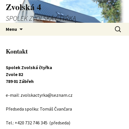
Zvolská 4
SPOLEK ZVOLSKÁ ČTYŘKA
Přejít
Vyhledá
Menu
k
obsahu
webu
Kontakt
Spolek Zvolská čtyřka
Zvole 82
789 01 Zábřeh
e-mail: zvolskactyrka@seznam.cz
Předseda spolku: Tomáš Čvančara
Tel.: +420 732 746 345 (předseda)